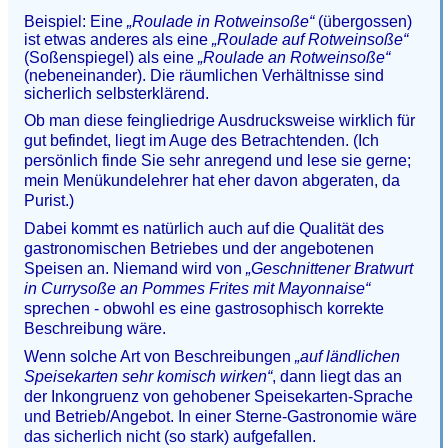
Beispiel: Eine
„Roulade in Rotweinsoße“
(übergossen)
ist etwas anderes als eine
„Roulade auf Rotweinsoße“
(Soßenspiegel) als eine
„Roulade an Rotweinsoße“
(nebeneinander). Die räumlichen Verhältnisse sind
sicherlich selbsterklärend.
Ob man diese feingliedrige Ausdrucksweise wirklich für
gut befindet, liegt im Auge des Betrachtenden. (Ich
persönlich finde Sie sehr anregend und lese sie gerne;
mein Menükundelehrer hat eher davon abgeraten, da
Purist.)
Dabei kommt es natürlich auch auf die Qualität des
gastronomischen Betriebes und der angebotenen
Speisen an. Niemand wird von
„Geschnittener Bratwurt
in Currysoße an Pommes Frites mit Mayonnaise“
sprechen - obwohl es eine gastrosophisch korrekte
Beschreibung wäre.
Wenn solche Art von Beschreibungen
„auf ländlichen
Speisekarten sehr komisch wirken“
, dann liegt das an
der Inkongruenz von gehobener Speisekarten-Sprache
und Betrieb/Angebot. In einer Sterne-Gastronomie wäre
das sicherlich nicht (so stark) aufgefallen.