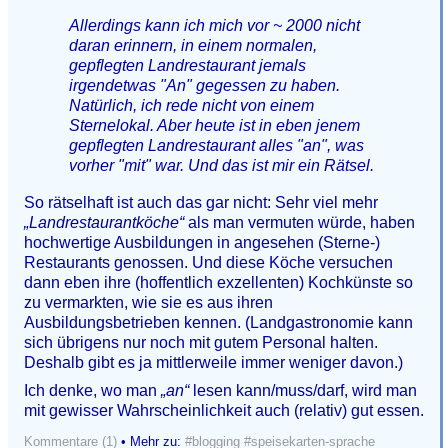
Allerdings kann ich mich vor ~ 2000 nicht
daran erinnern, in einem normalen,
gepflegten Landrestaurant jemals
irgendetwas "An" gegessen zu haben.
Natürlich, ich rede nicht von einem
Sternelokal. Aber heute ist in eben jenem
gepflegten Landrestaurant alles "an", was
vorher "mit" war. Und das ist mir ein Rätsel.
So rätselhaft ist auch das gar nicht: Sehr viel mehr
„Landrestaurantköche“
als man vermuten würde, haben
hochwertige Ausbildungen in angesehen (Sterne-)
Restaurants genossen. Und diese Köche versuchen
dann eben ihre (hoffentlich exzellenten) Kochkünste so
zu vermarkten, wie sie es aus ihren
Ausbildungsbetrieben kennen. (Landgastronomie kann
sich übrigens nur noch mit gutem Personal halten.
Deshalb gibt es ja mittlerweile immer weniger davon.)
Ich denke, wo man
„an“
lesen kann/muss/darf, wird man
mit gewisser Wahrscheinlichkeit auch (relativ) gut essen.
Kommentare (1)
• Mehr zu:
#blogging
#speisekarten-sprache