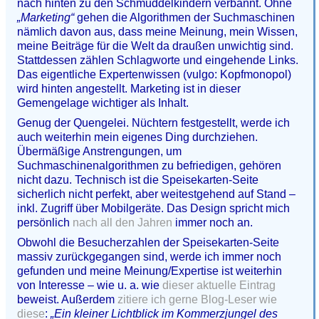
nach hinten zu den Schmuddelkindern verbannt. Ohne
„Marketing“
gehen die Algorithmen der Suchmaschinen
nämlich davon aus, dass meine Meinung, mein Wissen,
meine Beiträge für die Welt da draußen unwichtig sind.
Stattdessen zählen Schlagworte und eingehende Links.
Das eigentliche Expertenwissen (vulgo: Kopfmonopol)
wird hinten angestellt. Marketing ist in dieser
Gemengelage wichtiger als Inhalt.
Genug der Quengelei. Nüchtern festgestellt, werde ich
auch weiterhin mein eigenes Ding durchziehen.
Übermäßige Anstrengungen, um
Suchmaschinenalgorithmen zu befriedigen, gehören
nicht dazu. Technisch ist die Speisekarten-Seite
sicherlich nicht perfekt, aber weitestgehend auf Stand –
inkl. Zugriff über Mobilgeräte. Das Design spricht mich
persönlich
nach all den Jahren
immer noch an.
Obwohl die Besucherzahlen der Speisekarten-Seite
massiv zurückgegangen sind, werde ich immer noch
gefunden und meine Meinung/Expertise ist weiterhin
von Interesse – wie u. a. wie
dieser aktuelle Eintrag
beweist. Außerdem
zitiere ich gerne Blog-Leser wie
diese
:
„Ein kleiner Lichtblick im Kommerzjungel des