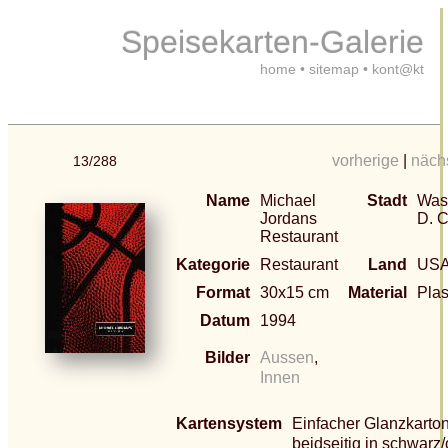
Speisekarten-Galerie
home
•
sitemap
•
kont@kt
vorherige
|
näch
13/288
Name
Michael
Stadt
Was
Jordans
D. C
Restaurant
Kategorie
Restaurant
Land
US
Format
30x15 cm
Material
Plas
Datum
1994
Bilder
Aussen
,
Innen
Kartensystem
Einfacher Glanzkarto
beidseitig in schwarz