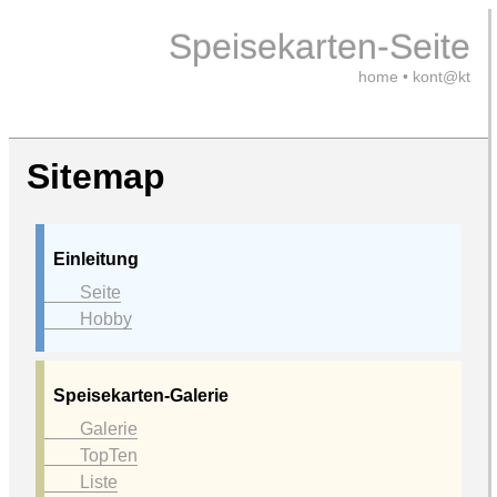
Speisekarten-Seite
home
•
kont@kt
Sitemap
Einleitung
Seite
Hobby
Speisekarten-Galerie
Galerie
TopTen
Liste