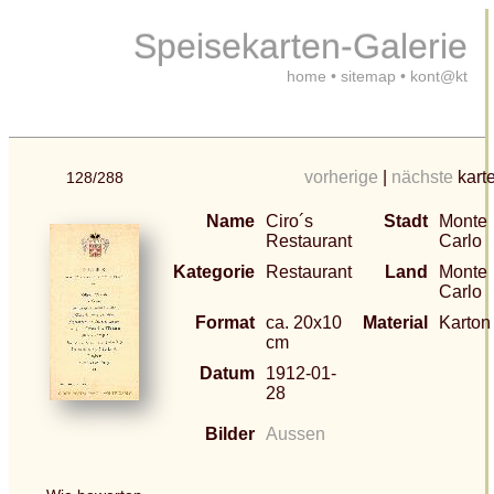
Speisekarten-Galerie
home
•
sitemap
•
kont@kt
vorherige
|
nächste
kart
128/288
Name
Ciro´s
Stadt
Monte
Restaurant
Carlo
Kategorie
Restaurant
Land
Monte
Carlo
Format
ca. 20x10
Material
Karton
cm
Datum
1912-01-
28
Bilder
Aussen