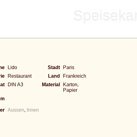
Speisekar
me
Lido
Stadt
Paris
ie
Restaurant
Land
Frankreich
at
DIN A3
Material
Karton,
Papier
um
er
Aussen
,
Innen