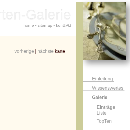
ten-Galerie
home
•
sitemap
•
kont@kt
vorherige
|
nächste
karte
Einleitung
Wissenswertes
Galerie
Einträge
Liste
TopTen