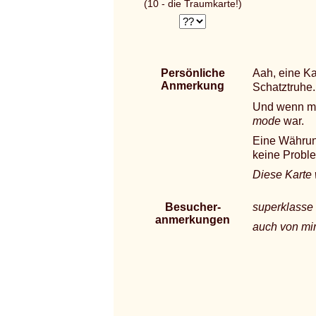
(10 - die Traumkarte!)
Persönliche
Aah, eine Ka
Anmerkung
Schatztruhe.
Und wenn m
mode
war.
Eine Währun
keine Proble
Diese Karte
Besucher-
superklasse d
anmerkungen
auch von mir