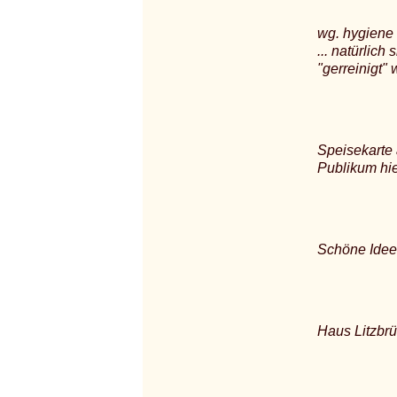
wg. hygiene 
... natürlic
"gerreinigt" w
Speisekarte 
Publikum hier
Schöne Idee,
Haus Litzbrü