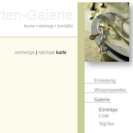
ten-Galerie
home
•
sitemap
•
kont@kt
vorherige
|
nächste
karte
Einleitung
Wissenswertes
Galerie
Einträge
Liste
TopTen