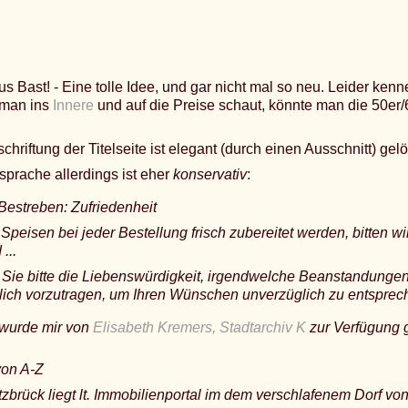
us Bast! - Eine tolle Idee, und gar nicht mal so neu. Leider ken
 man ins
Innere
und auf die Preise schaut, könnte man die 50er
hriftung der Titelseite ist elegant (durch einen Ausschnitt) gelö
prache allerdings ist eher
konservativ
:
Bestreben: Zufriedenheit
Speisen bei jeder Bestellung frisch zubereitet werden, bitten wi
...
Sie bitte die Liebenswürdigkeit, irgendwelche Beanstandungen
lich vorzutragen, um Ihren Wünschen unverzüglich zu entsprec
 wurde mir von
Elisabeth Kremers, Stadtarchiv K
zur Verfügung g
von A-Z
zbrück liegt lt. Immobilienportal im dem verschlafenem Dorf v