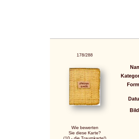
178/288
Na
Kategor
Form
Dat
Bild
Wie bewerten
Sie diese Karte?
(10 - die Traumkarte!)