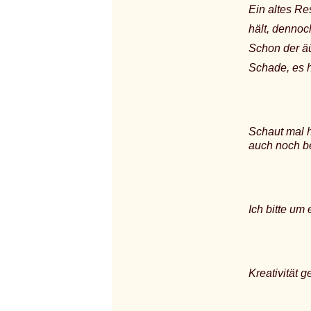
Ein altes Re
hält, dennoch
Schon der äü
Schade, es h
Schaut mal h
auch noch b
Ich bitte um
Kreativität g