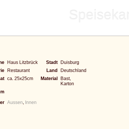
Speisekar
me
Haus Litzbrück
Stadt
Duisburg
ie
Restaurant
Land
Deutschland
at
ca. 25x25cm
Material
Bast,
Karton
um
er
Aussen
,
Innen