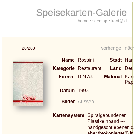
Speisekarten-Galerie
home
•
sitemap
•
kont@kt
vorherige
|
näc
20/288
Name
Rossini
Stadt
Han
Kategorie
Restaurant
Land
Deu
Format
DIN A4
Material
Kart
Pap
Datum
1993
Bilder
Aussen
Kartensystem
Spiralgebundener
Plastikeinband ---
handgeschriebener, d
aber fotokopierter(!) In