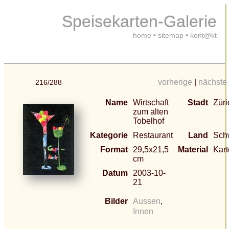
Speisekarten-Galerie
home
•
sitemap
•
kont@kt
vorherige
|
nächste
216/288
Name
Wirtschaft
Stadt
Züri
zum alten
Tobelhof
Kategorie
Restaurant
Land
Sch
Format
29,5x21,5
Material
Kar
cm
Datum
2003-10-
21
Bilder
Aussen
,
Innen