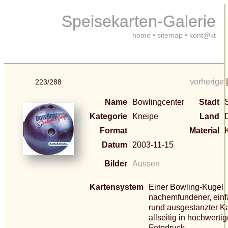
Speisekarten-Galerie
home
•
sitemap
•
kont@kt
vorherige
223/288
Name
Bowlingcenter
Stadt
Kategorie
Kneipe
Land
Format
Material
Datum
2003-11-15
Bilder
Aussen
Kartensystem
Einer Bowling-Kugel
nachemfundener, einfa
rund ausgestanzter K
allseitig in hochwerti
Fotodruck.