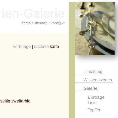
ten-Galerie
home
•
sitemap
•
kont@kt
vorherige
|
nächste
karte
Einleitung
Wissenswertes
Galerie
Einträge
seitig zweifarbig
Liste
TopTen