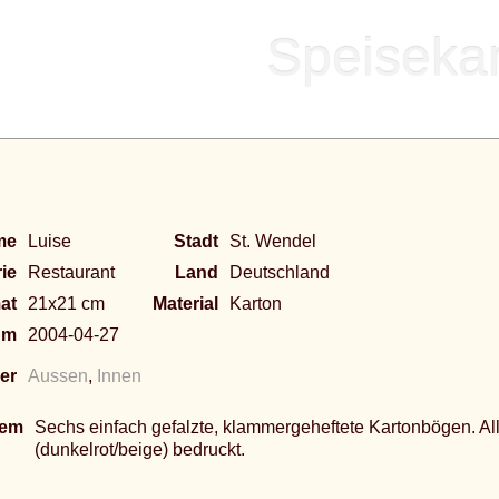
Speisekar
me
Luise
Stadt
St. Wendel
ie
Restaurant
Land
Deutschland
at
21x21 cm
Material
Karton
um
2004-04-27
er
Aussen
,
Innen
tem
Sechs einfach gefalzte, klammergeheftete Kartonbögen. All
(dunkelrot/beige) bedruckt.