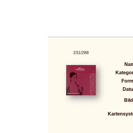
231/288
Na
Kategor
Form
Dat
Bild
Kartensys