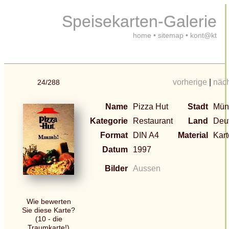
Speisekarten-Galerie
home
•
sitemap
•
kont@kt
vorherige
|
näc
24/288
Name
Pizza Hut
Stadt
Mün
Kategorie
Restaurant
Land
Deu
Format
DIN A4
Material
Kar
Datum
1997
Bilder
Aussen
Wie bewerten
Sie diese Karte?
(10 - die
Traumkarte!)