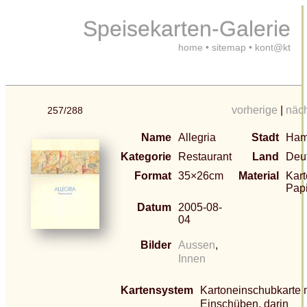
Speisekarten-Galerie
home
•
sitemap
•
kont@kt
vorherige
|
näc
257/288
Name
Allegria
Stadt
Ham
Kategorie
Restaurant
Land
Deu
Format
35×26cm
Material
Kart
Pap
Datum
2005-08-
04
Bilder
Aussen
,
Innen
Kartensystem
Kartoneinschubkarte m
Einschüben, darin