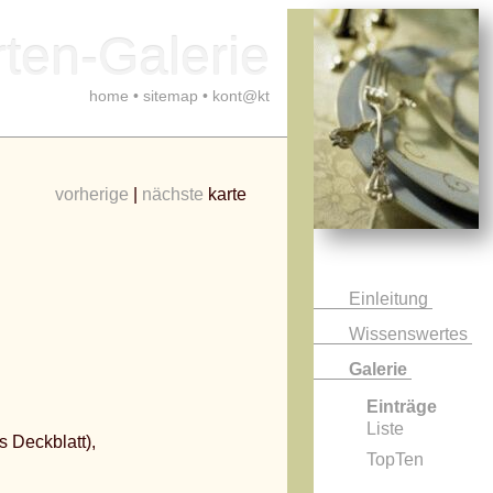
ten-Galerie
home
•
sitemap
•
kont@kt
vorherige
|
nächste
karte
Einleitung
Wissenswertes
Galerie
Einträge
Liste
s Deckblatt),
TopTen