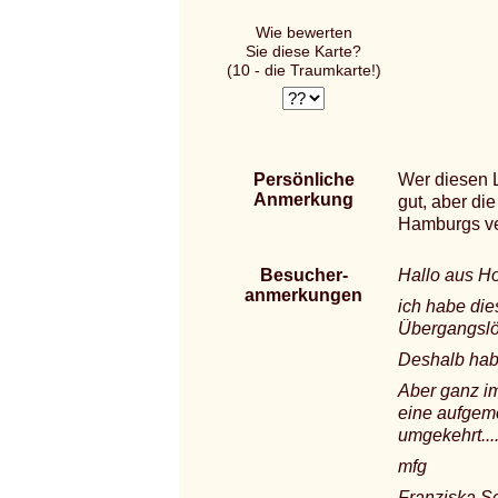
Wie bewerten
Sie diese Karte?
(10 - die Traumkarte!)
Persönliche
Wer diesen L
Anmerkung
gut, aber di
Hamburgs ve
Besucher-
Hallo aus Hol
anmerkungen
ich habe die
Übergangsl
Deshalb hab
Aber ganz im
eine aufgemo
umgekehrt...
mfg
Franziska 