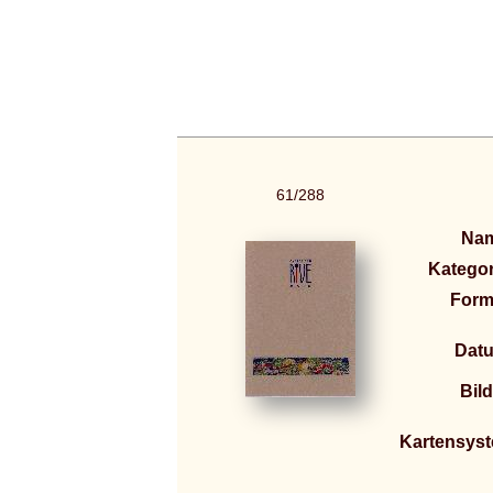
61/288
Na
Kategor
Form
Dat
Bild
Kartensys