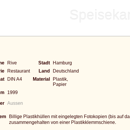
Speisekar
me
Rive
Stadt
Hamburg
ie
Restaurant
Land
Deutschland
at
DIN A4
Material
Plastik,
Papier
um
1999
er
Aussen
tem
Billige Plastikhüllen mit eingelegten Fotokopien (bis auf da
zusammengehalten von einer Plastikklemmschiene.