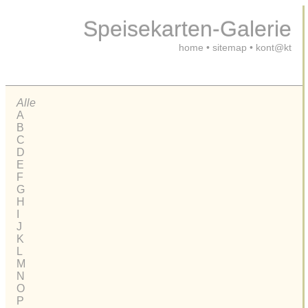
Speisekarten-Galerie
home
•
sitemap
•
kont@kt
Alle
A
B
C
D
E
F
G
H
I
J
K
L
M
N
O
P