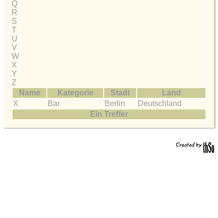
Q
R
S
T
U
V
W
X
Y
Z
Name
Kategorie
Stadt
Land
X
Bar
Berlin
Deutschland
Ein Treffer