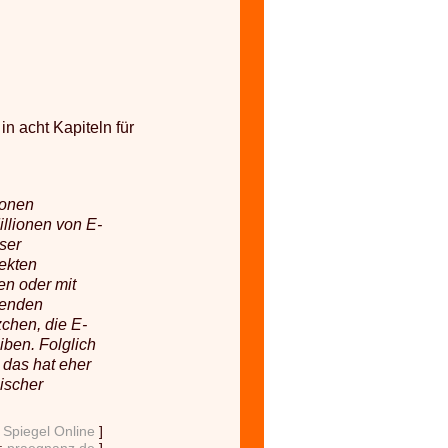
n acht Kapiteln für
ionen
llionen von E-
ser
ekten
en oder mit
ehenden
zchen, die E-
iben. Folglich
 das hat eher
ischer
:
Spiegel Online
]