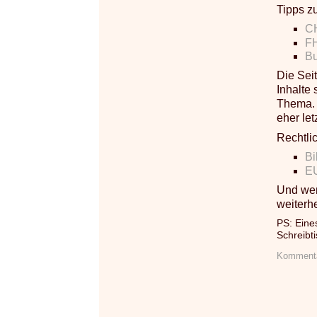
Tipps z
C
F
Bu
Die Seit
Inhalte 
Thema. 
eher let
Rechtli
Bi
EU
Und wen
weiterhe
PS: Eine
Schreibt
Kommenta