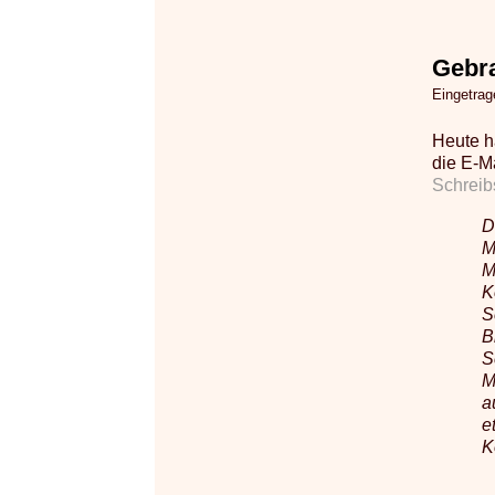
Gebra
Eingetra
Heute h
die E-M
Schreib
D
M
M
K
S
B
S
M
a
e
K