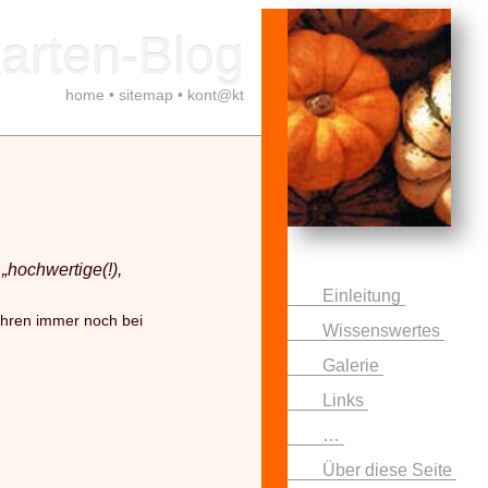
arten-Blog
home
•
sitemap
•
kont@kt
r
„hochwertige(!),
Einleitung
Jahren immer noch bei
Wissenswertes
Galerie
Links
…
Über diese Seite