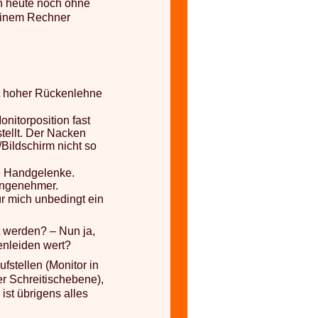
h heute noch ohne
einem Rechner
 hoher Rückenlehne
nitorposition fast
tellt. Der Nacken
Bildschirm nicht so
te Handgelenke.
angenehmer.
ür mich unbedingt ein
t werden? – Nun ja,
nleiden wert?
fstellen (Monitor in
er Schreitischebene),
ist übrigens alles