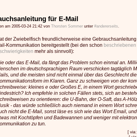
uchsanleitung für E-Mail
gen am 2005-03-24 21:42 von
Thorsten Sommer
unter
#andererseits
.
at der Zwiebelfisch freundlicherweise eine Gebrauchsanleitung i
ail-Kommunikation bereitgestellt (bei den schon
beschriebenen
schwierigkeiten
mehr als sinnvoll):
ie oder das E-Mail, da fängt das Problem schon einmal an. Mill
enschen im deutschsprachigen Raum verschicken tagtäglich Mi
ails, und die meisten sind nicht einmal über das Geschlecht die
ommunikationsform im Klaren. Ganz zu schweigen von der korr
chreibweise: kleines e oder Großes E, in einem Wort geschrieb
indestrich? Ich empfehle in solchen Fällen stets, sich an best
chreibweisen zu orientieren: die U-Bahn, der O-Saft, das A-Höl
usik - das würde schließlich auch niemand in einem Wort schre
uch nicht die E-Mail, sonst läse es sich wie das Wort Email, und
twas mit Kochtöpfen und Badewannen und weniger mit elektron
ommunikation zu tun.
[ via