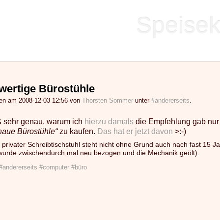
Speisek
wertige Bürostühle
gen am 2008-12-03 12:56 von
Thorsten Sommer
unter
#andererseits
.
ß sehr genau, warum ich
hierzu
damals
die Empfehlung gab nu
aue Bürostühle“
zu kaufen.
Das hat er jetzt davon
>:-)
 privater Schreibtischstuhl steht nicht ohne Grund auch nach fast 15 
 wurde zwischendurch mal neu bezogen und die Mechanik geölt).
#andererseits
#computer
#büro