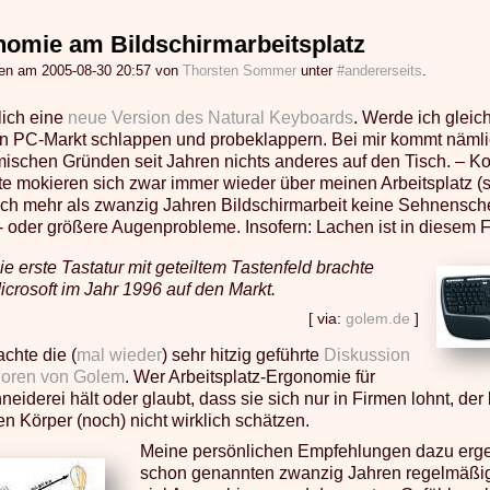
omie am Bildschirmarbeitsplatz
gen am 2005-08-30 20:57 von
Thorsten Sommer
unter
#andererseits
.
lich eine
neue Version des Natural Keyboards
. Werde ich gleic
n PC-Markt schlappen und probeklappern. Bei mir kommt näml
ischen Gründen seit Jahren nichts anderes auf den Tisch. – K
e mokieren sich zwar immer wieder über meinen Arbeitsplatz (s. 
ch mehr als zwanzig Jahren Bildschirmarbeit keine Sehnensc
 oder größere Augenprobleme. Insofern: Lachen ist in diesem 
ie erste Tastatur mit geteiltem Tastenfeld brachte
icrosoft im Jahr 1996 auf den Markt.
[ via:
golem.de
]
chte die (
mal wieder
) sehr hitzig geführte
Diskussion
Foren von Golem
. Wer Arbeitsplatz-Ergonomie für
eiderei hält oder glaubt, dass sie sich nur in Firmen lohnt, de
n Körper (noch) nicht wirklich schätzen.
Meine persönlichen Empfehlungen dazu erge
schon genannten zwanzig Jahren regelmäßig