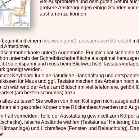
viel Ausprobieren und dem guten Gefühl auc
größere Anstrengungen einige Stunden vor 
ausharren zu können:
 beginnt mit einem
hochwertigen(!), passgenauen Bürostuhl
mit
d Armstützen.
ldschirmoberkante unter(!) Augenhöhe. Für mich hat sich eine Mo
hon unterhalb der Schreibtischoberfläche als optimal herausges
eibt so entspannt und muss beim Blickwechsel Tastatur/Vorlage/
ark geneigt werden.
tural Keyboard für eine natürliche Handhaltung und entspann
lkissen für Maus und ggf. Tastatur machen das Arbeiten noch 
 ich während der Arbeit am Bildschirm viel telefoniere, gehört f
adset (am besten schnurlos) dazu.
en alles zu teuer? Sie wollen von Ihren Kollegen nicht ausgelach
 Ihnen ein gesunder Körper ohne Rückenbeschwerden und Auge
en Fall vermeiden: Teile der Ausstattung gewinkelt zum Körper au
tischecke), falsche Abstände wählen (Tastatur auf Halterung üb
(Klimaanlage) und Lichtreflexe (Fenster- und Beleuchtung). Das 
os!