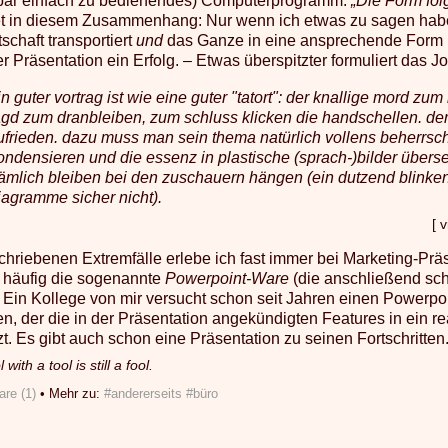
bar einfach zu bedienendes) Computerprogramm.
„Die Form folg
t in diesem Zusammenhang: Nur wenn ich etwas zu sagen ha
schaft transportiert
und
das Ganze in eine ansprechende Form b
r Präsentation ein Erfolg. – Etwas überspitzter formuliert das J
in guter vortrag ist wie eine guter "tatort": der knallige mord zum
agd zum dranbleiben, zum schluss klicken die handschellen. der
ufrieden. dazu muss man sein thema natürlich vollens beherrsc
ondensieren und die essenz in plastische (sprach-)bilder überse
ämlich bleiben bei den zuschauern hängen (ein dutzend blinke
iagramme sicher nicht).
[ 
chriebenen Extremfälle erlebe ich fast immer bei Marketing-Prä
t häufig die sogenannte
Powerpoint-Ware
(die anschließend sc
t). Ein Kollege von mir versucht schon seit Jahren einen Powerp
en, der die in der Präsentation angekündigten Features in ein 
t. Es gibt auch schon eine Präsentation zu seinen Fortschritten. 
l with a tool is still a fool.
re (1)
• Mehr zu:
#andererseits
#büro