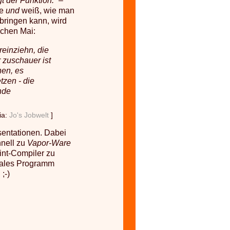
t der Funktion.“
–
be
und
weiß, wie man
ringen kann, wird
ochen Mai:
 reinziehn, die
 zuschauer ist
hen, es
tzen - die
nde
via:
Jo's Jobwelt
]
sentationen. Dabei
hnell zu
Vapor-Ware
oint-Compiler zu
reales Programm
;-)