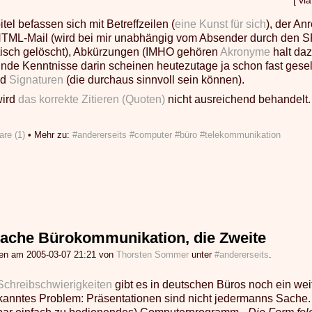
[ vi
tel befassen sich mit Betreffzeilen (
eine Kunst für sich
), der An
 HTML-Mail (wird bei mir unabhängig vom Absender durch den S
isch gelöscht), Abkürzungen (IMHO gehören
Akronyme
halt daz
nde Kenntnisse darin scheinen heutezutage ja schon fast gesel
nd
Signaturen
(die durchaus sinnvoll sein können).
wird
das korrekte Zitieren (Quoten)
nicht ausreichend behandelt
re (1)
• Mehr zu:
#andererseits
#computer
#büro
#telekommunikation
ache Bürokommunikation, die Zweite
gen am 2005-03-07 21:21 von
Thorsten Sommer
unter
#andererseits
.
Schreibschwierigkeiten
gibt es in deutschen Büros noch ein weit
kanntes Problem: Präsentationen sind nicht jedermanns Sache. 