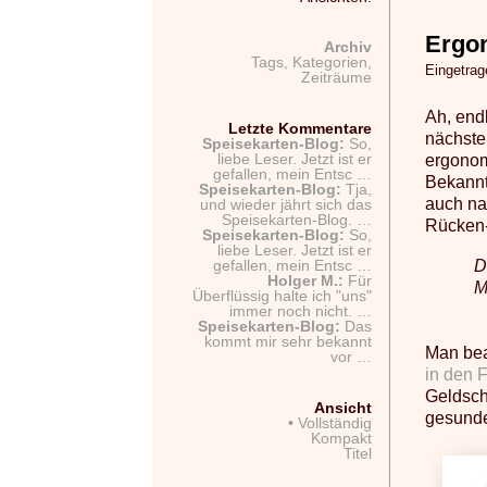
Ergon
Archiv
Tags, Kategorien,
Eingetra
Zeiträume
Ah, end
Letzte Kommentare
nächste
Speisekarten-Blog:
So,
ergonom
liebe Leser. Jetzt ist er
gefallen, mein Entsc …
Bekannt
Speisekarten-Blog:
Tja,
auch na
und wieder jährt sich das
Speisekarten-Blog. …
Rücken-
Speisekarten-Blog:
So,
liebe Leser. Jetzt ist er
D
gefallen, mein Entsc …
Holger M.:
Für
M
Überflüssig halte ich "uns"
immer noch nicht. …
Speisekarten-Blog:
Das
kommt mir sehr bekannt
Man bea
vor …
in den 
Geldschn
Ansicht
gesunde
• Vollständig
Kompakt
Titel