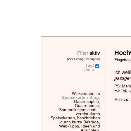
Hoch
Filter
aktiv
(Vier Einträge verfügbar)
Eingetra
Tag:
#büro
Ich wei
passgen
PS: Mein
mir (ok,
Willkommen im
Speisekarten-Blog
.
Mehr zu:
Gastrosophie,
Gastronomie,
Sammelleidenschaft –
vereint durch
Speisekarten, beschrieben
durch kurze Beiträge,
Web-Tipps, Ideen und
Ansichten.