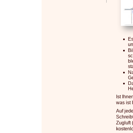
Es
un
Bi
sc
bl
st
Na
Ge
Da
He
Ist Ihn
was ist
Auf jed
Schreib
Zugluft 
kostenl