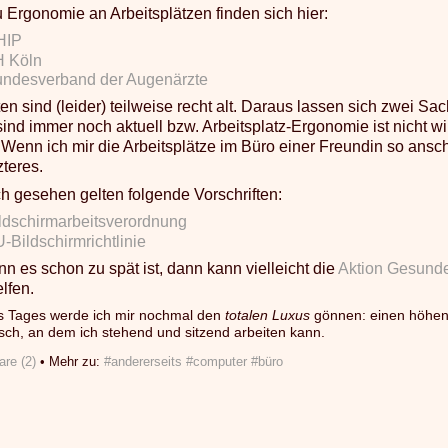
u Ergonomie an Arbeitsplätzen finden sich hier:
HIP
H Köln
ndesverband der Augenärzte
en sind (leider) teilweise recht alt. Daraus lassen sich zwei Sa
sind immer noch aktuell bzw. Arbeitsplatz-Ergonomie ist nicht wi
Wenn ich mir die Arbeitsplätze im Büro einer Freundin so ansc
zteres.
ch gesehen gelten folgende Vorschriften:
ldschirmarbeitsverordnung
-Bildschirmrichtlinie
n es schon zu spät ist, dann kann vielleicht die
Aktion Gesund
lfen.
s Tages werde ich mir nochmal den
totalen Luxus
gönnen: einen höhen
isch, an dem ich stehend und sitzend arbeiten kann.
re (2)
• Mehr zu:
#andererseits
#computer
#büro