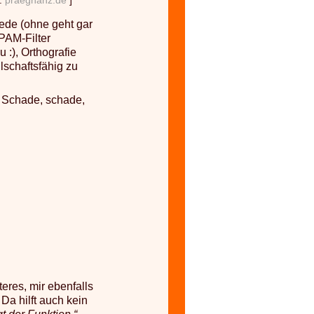
a:
praegnanz.de
]
rede (ohne geht gar
PAM-Filter
u :), Orthografie
lschaftsfähig zu
. Schade, schade,
eres, mir ebenfalls
Da hilft auch kein