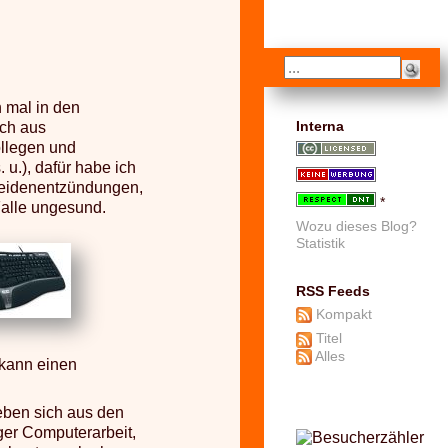
h mal in den
ich aus
Interna
ollegen und
u.), dafür habe ich
heidenentzündungen,
*
Falle ungesund.
Wozu dieses Blog?
Statistik
RSS Feeds
Kompakt
Titel
Alles
r kann einen
ben sich aus den
er Computerarbeit,