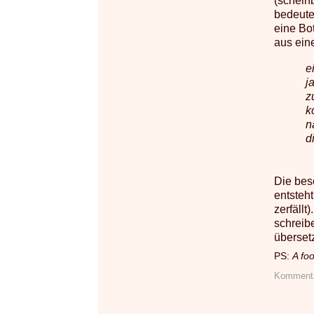
(schein
bedeute
eine Bot
aus eine
e
j
z
k
n
d
Die bes
entsteh
zerfäll
schreib
übersetz
PS:
A foo
Kommenta