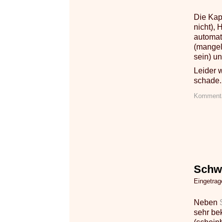
Die Kapi
nicht),
automat
(mangel
sein) u
Leider 
schade.
Kommenta
Schw
Eingetra
Neben
sehr be