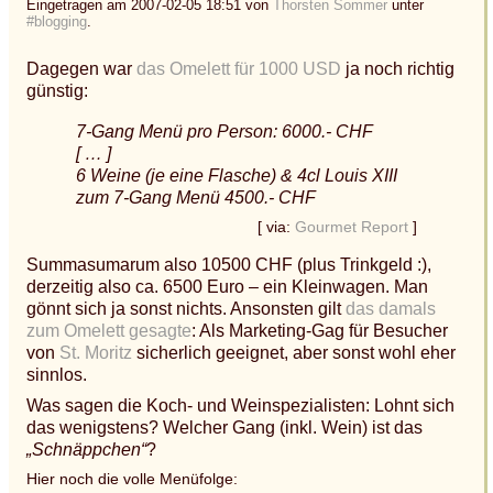
Eingetragen am 2007-02-05 18:51 von
Thorsten Sommer
unter
#blogging
.
Dagegen war
das Omelett für 1000 USD
ja noch richtig
günstig:
7-Gang Menü pro Person: 6000.- CHF
[ … ]
6 Weine (je eine Flasche) & 4cl Louis XIII
zum 7-Gang Menü 4500.- CHF
[ via:
Gourmet Report
]
Summasumarum also 10500 CHF (plus Trinkgeld :),
derzeitig also ca. 6500 Euro – ein Kleinwagen. Man
gönnt sich ja sonst nichts. Ansonsten gilt
das damals
zum Omelett gesagte
: Als Marketing-Gag für Besucher
von
St. Moritz
sicherlich geeignet, aber sonst wohl eher
sinnlos.
Was sagen die Koch- und Weinspezialisten: Lohnt sich
das wenigstens? Welcher Gang (inkl. Wein) ist das
„Schnäppchen“
?
Hier noch die volle Menüfolge: