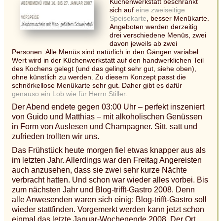
Küchenwerkstatt beschränkt
sich auf
eine zweiseitige
Speisekarte
, besser Menükarte.
Angeboten werden derzeitig
drei verschiedene Menüs, zwei
davon jeweils ab zwei
Personen. Alle Menüs sind natürlich in den Gängen variabel.
Wert wird in der Küchenwerkstatt auf den handwerklichen Teil
des Kochens gelegt (und das gelingt sehr gut, siehe oben),
ohne künstlich zu werden. Zu diesem Konzept passt die
schnörkellose Menükarte sehr gut. Daher gibt es dafür
genauso ein Lob wie für Herrn Stiller
.
Der Abend endete gegen 03:00 Uhr – perfekt inszeniert
von Guido und Matthias – mit alkoholischen Genüssen
in Form von Auslesen und Champagner. Sitt, satt und
zufrieden trollten wir uns.
Das Frühstück heute morgen fiel etwas knapper aus als
im letzten Jahr. Allerdings war den Freitag Angereisten
auch anzusehen, dass sie zwei sehr kurze Nächte
verbracht hatten. Und schon war wieder alles vorbei. Bis
zum nächsten Jahr und Blog-trifft-Gastro 2008. Denn
alle Anwesenden waren sich einig: Blog-trifft-Gastro soll
wieder stattfinden. Vorgemerkt werden kann jetzt schon
einmal das letzte Januar-Wochenende 2008. Der Ort