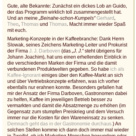
Gute, alte Bekannte: Zunächst ein dickes Lob an Guido,
der das Programm wirklich toll zusammengestellt hat.
Und an meine
„Beinahe-schon-Kumpels“
Gerhard
,
Theo
,
Thomas
und
Thomas
. Macht immer wieder Spaß
mit euch.
Marketing-Konzepte in der Kaffeebranche: Dank Herrn
Slowak, seines Zeichens Marketing-Leiter und Prokurist
der Firma
J. J. Darboven
(das
„J. J.“
steht übrigens für
Johann Joachim), hat uns einen erhellenden Einblick in
die verschiedenen Marken der Firma und die damit
verbundenen Produktwelten gegeben. So habe
ich als
Kaffee-Ignorant
einiges über den Kaffee-Markt an sich
und über Vertriebskonzepte erfahren, was ich vorher
ebenfalls nur erahnen konnte. Besonders gefallen hat
mir der Ansatz der Firma Darboven, Gastronomen dabei
zu helfen, Kaffee im jeweiligen Betrieb besser zu
vermarkten und damit die Absatzmenge zu erhöhen (im
Gegensatz zum stumpfen Preiskrieg und dem Versuch
immer nur die Kosten für den Wareneinsatz zu senken.
Demnach geht das in der Gastronomie durchaus.
) An
solchen Stellen komme ich dann doch immer mal wieder
in Zweifel, ob ich Marketing-Menschen bewundern oder