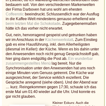
bedauern soll. Von den verschiedenen Markenwelten
der Firma Darboven hat uns wohl am ehesten
Coffeerotic
beeindruckt. Schlussendlich war der Ausflug
in die Kaffee-Welt mindestens genauso erhellend wie
beim letzten Mal die Schokolade
. Zugegebenermaßen
hätte ich das vorher nicht erwartet.
Gut, nein, hervorragend gespeist und getrunken haben
wir im Anschluss in der
Küchenwerkstatt
. Zum Einstieg
gab es eine Hausführung, inkl. dem Allerheiligsten
(diesmal im Keller): der Küche. Wenn es bis dahin unter
den Anwesenden noch nicht genug Gesprächsstoff gab,
hier ging dann endgültig die Post ab.
Ein wunderbar
zusammengestelltes Menü
lag bereit. Nur die
Synchronisation unter den Anwesenden hat uns noch
einige Minuten vom Genuss getrennt. Die Küche war
ausgezeichnet, der Service wirklich exzellent. Die
Gespräche anregend (siehe oben). Und der Abend war
… kurz. Reingekommen gegen 17:30, schaute ich das
erste Mal um 01:40 wieder auf die Uhr. Und konnte es
gar nicht glauben.
Kleiner Exkurs: Auch die