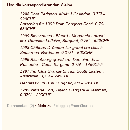
Und die korrespondierenden Weine:
1998 Dom Perignon, Moët & Chandon, 0,75l –
520CHF
Aufschlag für 1993 Dom Perignon Rosé, 0,75l –
680CHF
1999 Bienvenues - Bâtard - Montrachet grand
cru, Domaine Leflaive, Burgund, 0,75l – 620CHF
1998 Château D’Yquem 1er grand cru classé,
Sauternes, Bordeaux, 0,375l – 500CHF
1998 Richebourg grand cru, Domaine de la
Romanée - Conti, Burgund, 0,75l – 1450CHF
1997 Penfolds Grange Shiraz, South Eastern,
Australien, 0,75l – 998CHF
Hennessy Louis XIII Cognac, 4cl – 280CHF
1985 Vintage Port, Taylor, Fladgate & Yeatman,
0,375l – 295CHF
Kommentare (0)
• Mehr zu:
#blogging
#menükarten