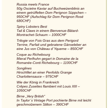
Russia meets France
50g Oscietre Kaviar auf Buchweizenblinis an
einem getrüffelten Dom Perignon Süppchen –
950CHF (Aufschlag für Dom Perignon Rosé
680CHF)
Spiny Lobsters Best
Tail & Claws in einem Bienvenue-Bâtard-
Montrachet-Schaum – 1000CHF
Trilogie von Fois Gras aus dem Perigord
Terrine, Parfait und gebratene Gänseleber an
eine Jus von Château d´Yqueme – 850CHF
Coque au Richebourg
Mieral Perlhuhn gegart in Domaine de la
Romanée-Conti Richebourg – 1100CHF
Songlines
Hirschfilet an einer Penfolds Grange
Charlottensauce – 975CHF
Wie der König in Frankreich
Crêpes Zusettes flambiert mit Louis XIII –
1050CHF
Birne „Very British“
In Taylor´s Vintage Port pochierte Birne mit leicht
geschmolzenem Stilton – 390CHF