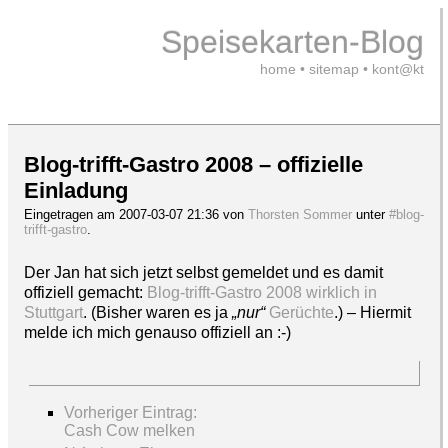
Speisekarten-Blog
home
•
sitemap
•
kont@kt
Blog-trifft-Gastro 2008 – offizielle
Einladung
Eingetragen am 2007-03-07 21:36 von
Thorsten Sommer
unter
#blog-
trifft-gastro
.
Der Jan hat sich jetzt selbst gemeldet und es damit
offiziell gemacht:
Blog-trifft-Gastro 2008 wirklich in
Stuttgart
. (Bisher waren es ja
„nur“
Gerüchte
.) – Hiermit
melde ich mich genauso offiziell an :-)
Vorheriger Eintrag:
Cash Cow melken