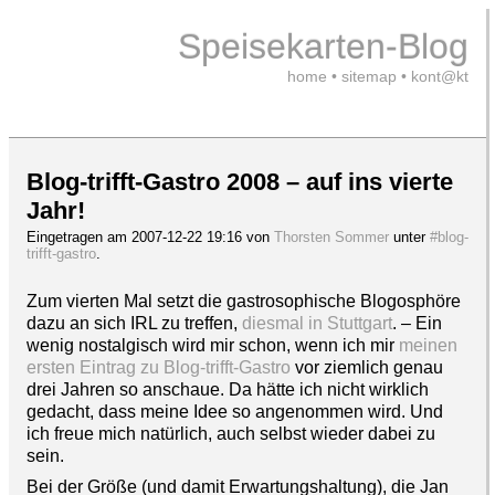
Speisekarten-Blog
home
•
sitemap
•
kont@kt
Blog-trifft-Gastro 2008 – auf ins vierte
Jahr!
Eingetragen am 2007-12-22 19:16 von
Thorsten Sommer
unter
#blog-
trifft-gastro
.
Zum vierten Mal setzt die gastrosophische Blogosphöre
dazu an sich IRL zu treffen,
diesmal in Stuttgart
. – Ein
wenig nostalgisch wird mir schon, wenn ich mir
meinen
ersten Eintrag zu Blog-trifft-Gastro
vor ziemlich genau
drei Jahren so anschaue. Da hätte ich nicht wirklich
gedacht, dass meine Idee so angenommen wird. Und
ich freue mich natürlich, auch selbst wieder dabei zu
sein.
Bei der Größe (und damit Erwartungshaltung), die Jan