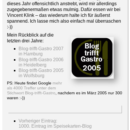
dieses Jahr offensichtlich anstrebt, wird mir allerdings
zugegebenermaßen etwas mulmig. Dafür essen wir bei
Vincent Klink – das wiederum halte ich für äußerst
spannend. Ich lasse mich also einfach mal überraschen
:-))
Mein Rückblick auf die
letzten drei Jahre:
Blog-trifft-Gastro 2007
in Hamburg
Blog-trifft-Gastro 2006
in Heidelberg
Blog-trifft-Gastro 2005
in Wolfsburg
PS: Heute findet Google
mehr
als 4000 Treffer unter dem
Stichwort Blog-trifft-Gastro
, nachdem es im März 2005 nur 300
waren :-))
Vorheriger Eintrag:
1000. Eintrag im Speisekarten-Blog