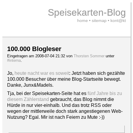
Speisekarten-Blog
home
•
sitemap
•
kont@kt
100.000 Blogleser
Eingetragen am 2008-07-04 21:32 von
Thorsten Sommer
unter
#interna
.
Jo,
heute nacht war es soweit
: Jetzt haben sich gezählte
100.000 Besucher über meine Blog-Startseite bewegt.
Danke, Junx&Madels.
Tja, bei der Speisekarten-Seite hat es
fünf Jahre bis zu
diesem Zählerstand
gebraucht, das Blog nimmt die
Hürde in nur vier-einhalb. Und das trotz RSS oder
wegen der mittlerweile doch stark angestiegenen Web-
Nutzung? Egal. Mir ist nach Feiern zu Mute :-))