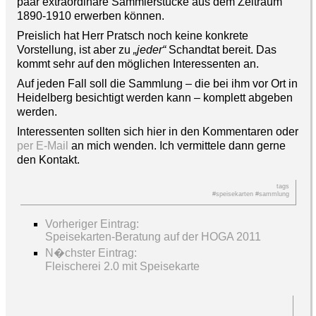
paar extraordinäre Sammlerstücke aus dem Zeitraum
1890-1910 erwerben können.
Preislich hat Herr Pratsch noch keine konkrete
Vorstellung, ist aber zu
„jeder“
Schandtat bereit. Das
kommt sehr auf den möglichen Interessenten an.
Auf jeden Fall soll die Sammlung – die bei ihm vor Ort in
Heidelberg besichtigt werden kann – komplett abgeben
werden.
Interessenten sollten sich hier in den Kommentaren oder
per E-Mail
an mich wenden. Ich vermittele dann gerne
den Kontakt.
tags
#speisekarten
#sammlung
Vorheriger Eintrag:
Speisekarten-Beratung auf der HOGA 2011
N�chster Eintrag:
Fleischerei 2.0 mit Speisekarte