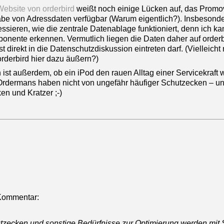
Website von orderbird
weißt noch einige Lücken auf, das Promov
be von Adressdaten verfügbar (Warum eigentlich?). Insbesond
essieren, wie die zentrale Datenablage funktioniert, denn ich k
onente erkennen. Vermutlich liegen die Daten daher auf orderb
t direkt in die Datenschutzdiskussion eintreten darf. (Vielleich
orderbird hier dazu äußern?)
 ist außerdem, ob ein iPod den rauen Alltag einer Servicekraft w
Ordermans haben nicht von ungefähr häufiger Schutzecken – u
en und Kratzer ;-)
Kommentar:
tzecken und sonstige Bedürfnisse zur Optimierung werden mit S