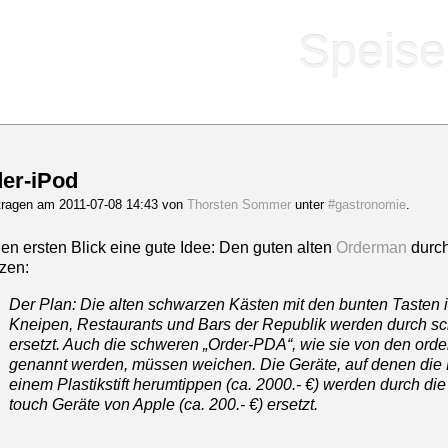
Speise
er-iPod
tragen am 2011-07-08 14:43 von
Thorsten Sommer
unter
#gastronomie
.
den ersten Blick eine gute Idee: Den guten alten
Orderman
durch
tzen:
Der Plan: Die alten schwarzen Kästen mit den bunten Tasten 
Kneipen, Restaurants und Bars der Republik werden durch sc
ersetzt. Auch die schweren „Order-PDA“, wie sie von den order
genannt werden, müssen weichen. Die Geräte, auf denen die K
einem Plastikstift herumtippen (ca. 2000.- €) werden durch di
touch Geräte von Apple (ca. 200.- €) ersetzt.