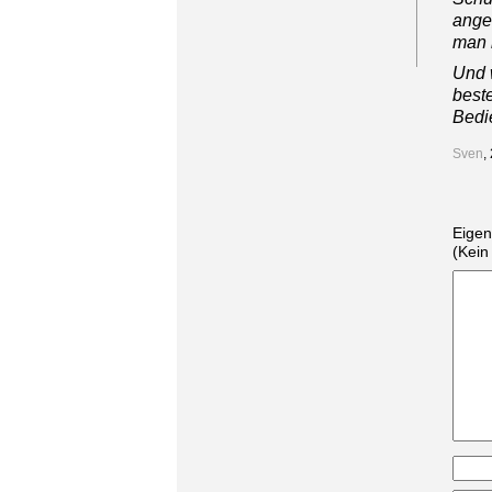
angeb
man 
Und 
best
Bedi
Sven
,
Eige
(Kein