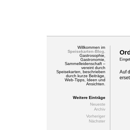
Willkommen im
Ord
Speisekarten-Blog
.
Gastrosophie,
Einge
Gastronomie,
Sammelleidenschaft –
vereint durch
Auf 
Speisekarten, beschrieben
durch kurze Beiträge,
erse
Web-Tipps, Ideen und
Ansichten.
Weitere Einträge
Neueste
Archiv
Vorheriger
Nächster