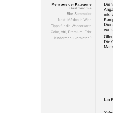
Die
Mehr aus der Kategorie
Gastronomie
Anga
Bier-Sommelier
inter
Komp
Neid: México in Wien
Diens
Tipps für die Wasserkarte
von 
Coke, Afri, Premium, Fritz
Offen
Kindermenü verbieten?
Die 
Mack
Ein 
Schu