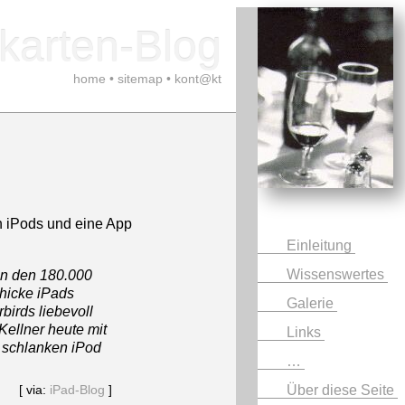
karten-Blog
home
•
sitemap
•
kont@kt
 iPods und eine App
Einleitung
Wissenswertes
in den 180.000
hicke iPads
Galerie
birds liebevoll
ellner heute mit
Links
e schlanken iPod
…
Über diese Seite
[ via:
iPad-Blog
]