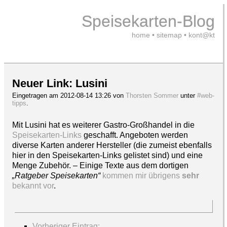
Speisekarten-Blog
home
•
sitemap
•
kont@kt
Neuer Link: Lusini
Eingetragen am 2012-08-14 13:26 von
Thorsten Sommer
unter
#web-
tipps
.
Mit Lusini hat es weiterer Gastro-Großhandel in die
Speisekarten-Links
geschafft. Angeboten werden
diverse Karten anderer Hersteller (die zumeist ebenfalls
hier in den Speisekarten-Links gelistet sind) und eine
Menge Zubehör. – Einige Texte aus dem dortigen
„Ratgeber Speisekarten“
kommen mir übrigens
sehr
bekannt vor
.
Vorheriger Eintrag: