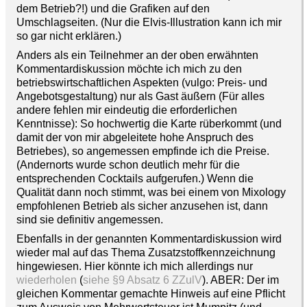
dem Betrieb?!) und die Grafiken auf den
Umschlagseiten. (Nur die Elvis-Illustration kann ich mir
so gar nicht erklären.)
Anders als ein Teilnehmer an der oben erwähnten
Kommentardiskussion möchte ich mich zu den
betriebswirtschaftlichen Aspekten (vulgo: Preis- und
Angebotsgestaltung) nur als Gast äußern (Für alles
andere fehlen mir eindeutig die erforderlichen
Kenntnisse): So hochwertig die Karte rüberkommt (und
damit der von mir abgeleitete hohe Anspruch des
Betriebes), so angemessen empfinde ich die Preise.
(Andernorts wurde schon deutlich mehr für die
entsprechenden Cocktails aufgerufen.) Wenn die
Qualität dann noch stimmt, was bei einem von Mixology
empfohlenen Betrieb als sicher anzusehen ist, dann
sind sie definitiv angemessen.
Ebenfalls in der genannten Kommentardiskussion wird
wieder mal auf das Thema Zusatzstoffkennzeichnung
hingewiesen. Hier könnte ich mich allerdings nur
wiederholen
(
siehe §9 Absatz 6 ZZulV
). ABER: Der im
gleichen Kommentar gemachte Hinweis auf eine Pflicht