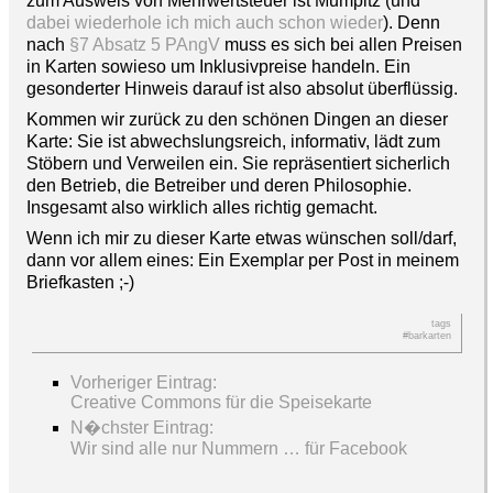
zum Ausweis von Mehrwertsteuer ist Mumpitz (und
dabei wiederhole ich mich auch schon wieder
). Denn
nach
§7 Absatz 5 PAngV
muss es sich bei allen Preisen
in Karten sowieso um Inklusivpreise handeln. Ein
gesonderter Hinweis darauf ist also absolut überflüssig.
Kommen wir zurück zu den schönen Dingen an dieser
Karte: Sie ist abwechslungsreich, informativ, lädt zum
Stöbern und Verweilen ein. Sie repräsentiert sicherlich
den Betrieb, die Betreiber und deren Philosophie.
Insgesamt also wirklich alles richtig gemacht.
Wenn ich mir zu dieser Karte etwas wünschen soll/darf,
dann vor allem eines: Ein Exemplar per Post in meinem
Briefkasten ;-)
tags
#barkarten
Vorheriger Eintrag:
Creative Commons für die Speisekarte
N�chster Eintrag:
Wir sind alle nur Nummern … für Facebook