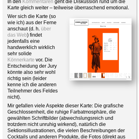
In den
Kommentaren
geht die Diskussion rund um die
Karte gleich weiter – teilweise überraschend emotional.
Wer sich die Karte (so
wie ich) aus der Ferne
anschaut (d. h.
über
das Web
) findet
jedenfalls eine
handwerklich wirklich
sehr solide
Könnerkarte
vor. Die
Entscheidung der Jury
könnte also sehr wohl
richtig sein (leider
kenne ich die anderen
Teilnehmer des Feldes
nicht).
Mir gefallen viele Aspekte dieser Karte: Die grafische
Geschlossenheit, die ruhige Farbatmosphäre, die
gewählten Schriftbilder (abwechslungsreich und
trotzdem nicht unruhig wirkend), natürlich die
Sektionsillustrationen, die vielen Beschreibungen der
Cocktails und anderen Produkte, die Fotos (direkt aus