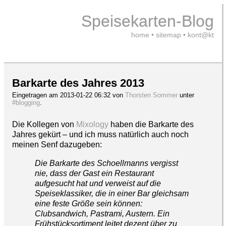
Speisekarten-Blog
home
•
sitemap
•
kont@kt
Barkarte des Jahres 2013
Eingetragen am 2013-01-22 06:32 von
Thorsten Sommer
unter
#blogging
.
Die Kollegen von
Mixology
haben die Barkarte des
Jahres gekürt – und ich muss natürlich auch noch
meinen Senf dazugeben:
Die Barkarte des Schoellmanns vergisst
nie, dass der Gast ein Restaurant
aufgesucht hat und verweist auf die
Speiseklassiker, die in einer Bar gleichsam
eine feste Größe sein können:
Clubsandwich, Pastrami, Austern. Ein
Frühstücksortiment leitet dezent über zu