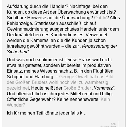
Aufklärung durch die Händler? Nachfrage, bei den
Kunden, ob diese Art der Überwachung erwünscht ist?
Sichtbare Hinweise auf die Überwachung?
Opt-In
? Alles
Fehlanzeige. Stattdessen ausschließlich auf
Gewinnmaximierung ausgerichtetes Handeln unter dem
Deckmäntelchen des Kundendienstes. Verwendet
werden die Kameras, an die die Kunden ja schon
jahrelang gewöhnt wurden – die zur
„Verbesserung der
Sicherheit“
.
Und was noch schlimmer ist: Diese Praxis wird nicht
etwa nur getestet, sondern ist bereits im produktiven
Einsatz, meines Wissens nach z. B. in den Flughäfen
Schiphol und Hamburg. –
George Orwell hat das Bild
des Großen Bruders wohl noch viel zu warmherzig
gezeichnet
. Heute heißt der
Große Bruder
„Kommerz“
.
Und offensichtlich ist ihm jedes Mittel recht und billig.
Öffentliche Gegenwehr? Keine nennenswerte.
Kein
Wunder?
Ich für meinen Teil könnte jedenfalls k…
tags
#datenschutz