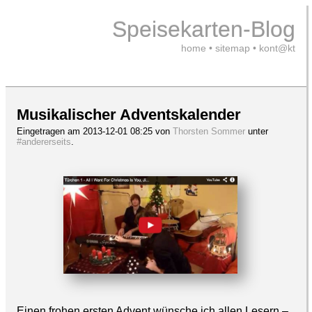
Speisekarten-Blog
home
•
sitemap
•
kont@kt
Musikalischer Adventskalender
Eingetragen am 2013-12-01 08:25 von
Thorsten Sommer
unter
#andererseits
.
Einen frohen ersten Advent wünsche ich allen Lesern –