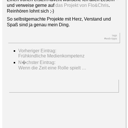
und verweise gerne auf
das Projekt von Flo&Chris
.
Reinhören lohnt sich ;-)
So selbstgemachte Projekte mit Herz, Verstand und
Spaß sind ja genau mein Ding.
tags
#web-tipps
Vorheriger Eintrag:
Frühkindliche Medienkompetenz
N�chster Eintrag:
Wenn die Zeit eine Rolle spielt …