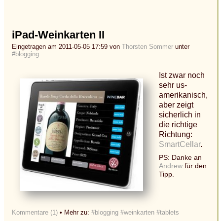
iPad-Weinkarten II
Eingetragen am 2011-05-05 17:59 von
Thorsten Sommer
unter
#blogging
.
Ist zwar noch
sehr us-
amerikanisch,
aber zeigt
sicherlich in
die richtige
Richtung:
SmartCellar
.
PS: Danke an
Andrew
für den
Tipp.
Kommentare (1)
• Mehr zu:
#blogging
#weinkarten
#tablets