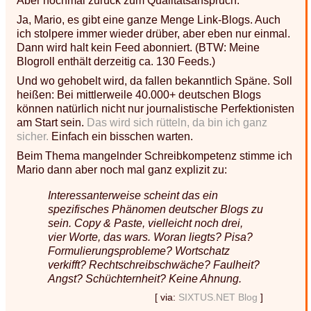
Aber nochmal zurück zum Qualitätsanspruch:
Ja, Mario, es gibt eine ganze Menge Link-Blogs. Auch
ich stolpere immer wieder drüber, aber eben nur einmal.
Dann wird halt kein Feed abonniert. (BTW: Meine
Blogroll enthält derzeitig ca. 130 Feeds.)
Und wo gehobelt wird, da fallen bekanntlich Späne. Soll
heißen: Bei mittlerweile 40.000+ deutschen Blogs
können natürlich nicht nur journalistische Perfektionisten
am Start sein.
Das wird sich rütteln, da bin ich ganz
sicher.
Einfach ein bisschen warten.
Beim Thema mangelnder Schreibkompetenz stimme ich
Mario dann aber noch mal ganz explizit zu:
Interessanterweise scheint das ein
spezifisches Phänomen deutscher Blogs zu
sein. Copy & Paste, vielleicht noch drei,
vier Worte, das wars. Woran liegts? Pisa?
Formulierungsprobleme? Wortschatz
verkifft? Rechtschreibschwäche? Faulheit?
Angst? Schüchternheit? Keine Ahnung.
[ via:
SIXTUS.NET Blog
]