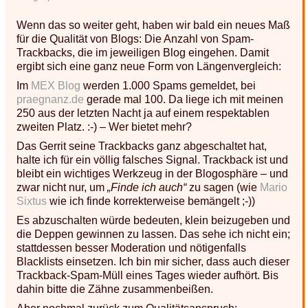
Wenn das so weiter geht, haben wir bald ein neues Maß
für die Qualität von Blogs: Die Anzahl von Spam-
Trackbacks, die im jeweiligen Blog eingehen. Damit
ergibt sich eine ganz neue Form von Längenvergleich:
Im
MEX Blog
werden 1.000 Spams gemeldet, bei
praegnanz.de
gerade mal 100. Da liege ich mit meinen
250 aus der letzten Nacht ja auf einem respektablen
zweiten Platz. :-) – Wer bietet mehr?
Das Gerrit seine Trackbacks ganz abgeschaltet hat,
halte ich für ein völlig falsches Signal. Trackback ist und
bleibt ein wichtiges Werkzeug in der Blogosphäre – und
zwar nicht nur, um
„Finde ich auch“
zu sagen (wie
Mario
Sixtus
wie ich finde korrekterweise bemängelt ;-))
Es abzuschalten würde bedeuten, klein beizugeben und
die Deppen gewinnen zu lassen. Das sehe ich nicht ein;
stattdessen besser Moderation und nötigenfalls
Blacklists einsetzen. Ich bin mir sicher, dass auch dieser
Trackback-Spam-Müll eines Tages wieder aufhört. Bis
dahin bitte die Zähne zusammenbeißen.