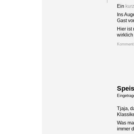
Ein
kurz
Ins Auge
Gast vo
Hier is
wirklic
Kommenta
Speis
Eingetra
Tjaja, 
Klassike
Was mag
immer dr