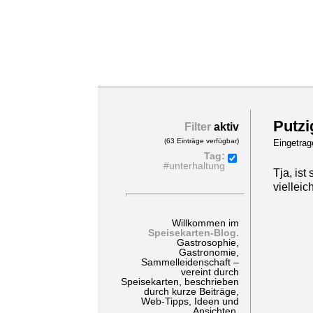
Putzi
Filter
aktiv
(63 Einträge verfügbar)
Eingetra
Tag:
#unterhaltung
Tja, is
vielleic
Willkommen im
Speisekarten-Blog
.
Gastrosophie,
Gastronomie,
Sammelleidenschaft –
vereint durch
Speisekarten, beschrieben
durch kurze Beiträge,
Web-Tipps, Ideen und
Ansichten.