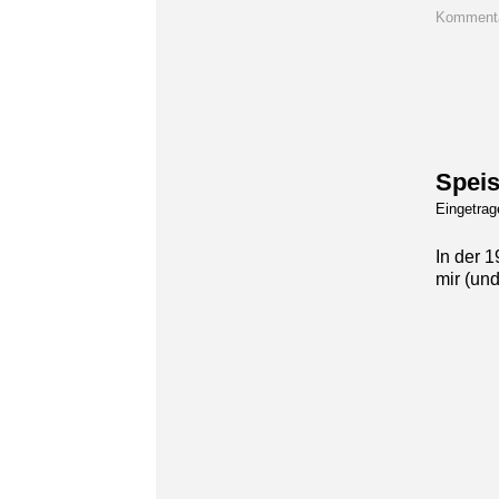
Kommenta
Speis
Eingetra
In der 
mir (un