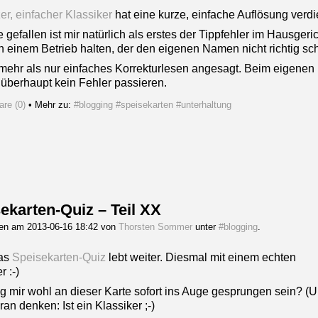
er, einfacher Klassiker
hat eine kurze, einfache Auflösung verdi
 gefallen ist mir natürlich als erstes der Tippfehler im Hausgeri
n einem Betrieb halten, der den eigenen Namen nicht richtig sc
t mehr als nur einfaches Korrekturlesen angesagt. Beim eigene
h überhaupt kein Fehler passieren.
re (0)
• Mehr zu:
#blogging
#speisekarten
#unterhaltung
ekarten-Quiz – Teil XX
gen am 2013-06-16 18:42 von
Thorsten Sommer
unter
#blogging
.
das
Speisekarten-Quiz
lebt weiter. Diesmal mit einem echten
r :-)
 mir wohl an dieser Karte sofort ins Auge gesprungen sein? (
an denken: Ist ein Klassiker ;-)