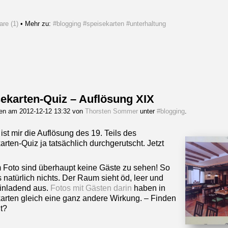
re (1)
• Mehr zu:
#blogging
#speisekarten
#unterhaltung
ekarten-Quiz – Auflösung XIX
gen am 2012-12-12 13:32 von
Thorsten Sommer
unter
#blogging
.
ist mir die Auflösung des 19. Teils des
rten-Quiz ja tatsächlich durchgerutscht. Jetzt
 Foto sind überhaupt keine Gäste zu sehen! So
 natürlich nichts. Der Raum sieht öd, leer und
inladend aus.
Fotos mit Gästen darin
haben in
arten gleich eine ganz andere Wirkung. – Finden
ht?