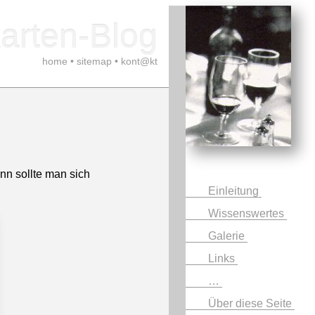
arten-Blog
home
•
sitemap
•
kont@kt
nn sollte man sich
Einleitung
Wissenswertes
Galerie
Links
…
Über diese Seite