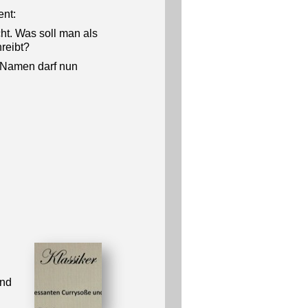
ent:
cht. Was soll man als
hreibt?
n Namen darf nun
Und