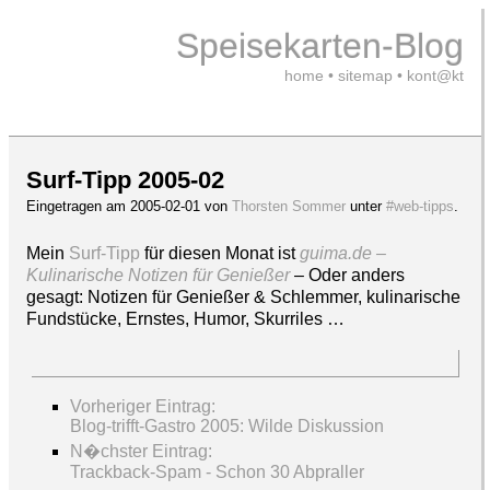
Speisekarten-Blog
home
•
sitemap
•
kont@kt
Surf-Tipp 2005-02
Eingetragen am 2005-02-01 von
Thorsten Sommer
unter
#web-tipps
.
Mein
Surf-Tipp
für diesen Monat ist
guima.de –
Kulinarische Notizen für Genießer
– Oder anders
gesagt: Notizen für Genießer & Schlemmer, kulinarische
Fundstücke, Ernstes, Humor, Skurriles …
Vorheriger Eintrag:
Blog-trifft-Gastro 2005: Wilde Diskussion
N�chster Eintrag:
Trackback-Spam - Schon 30 Abpraller