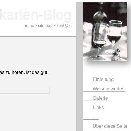
karten-Blog
home
•
sitemap
•
kont@kt
s zu hören. Ist das gut
Einleitung
Wissenswertes
Galerie
Links
…
Über diese Seite