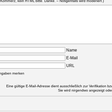
 Kommerz, kein HTML bitte. Danke. – Nötigenfalls wird moderiert.)
Name
E-Mail
URL
ngaben merken
Eine gültige E-Mail-Adresse dient ausschließlich zur Verifikation b
Sie wird nirgendwo angezeigt ode