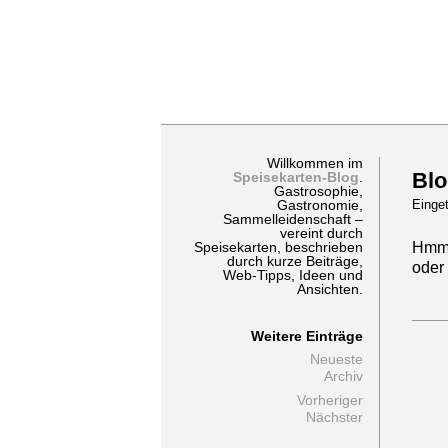
Willkommen im
Blo
Speisekarten-Blog
.
Gastrosophie,
Einge
Gastronomie,
Sammelleidenschaft –
vereint durch
Hmmm
Speisekarten, beschrieben
durch kurze Beiträge,
oder
Web-Tipps, Ideen und
Ansichten.
Weitere Einträge
Neueste
Archiv
Vorheriger
Nächster