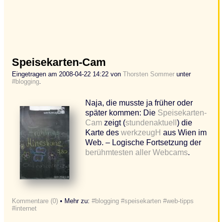
Speisekarten-Cam
Eingetragen am 2008-04-22 14:22 von
Thorsten Sommer
unter
#blogging
.
Naja, die musste ja früher oder
später kommen: Die
Speisekarten-
Cam
zeigt (
stundenaktuell
) die
Karte des
werkzeugH
aus Wien im
Web. – Logische Fortsetzung der
berühmtesten aller Webcams
.
Kommentare (0)
• Mehr zu:
#blogging
#speisekarten
#web-tipps
#internet