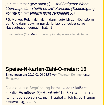
ja nicht immer gewinnen ;-) –
Und übrigens: Wenn
überhaupt, dann heißt es
„zu“
Karstadt. (Tschuldigung,
konnte ich mir einfach nicht verkneifen :-))
PS: Merket: Reizt mich nicht, dann laufe ich zur Höchstform
auf. Und dann gewinnt nur derjenige, der selbst seine
Hausaufgaben gemacht hat. ;-)
Kommentare (1)
• Mehr zu:
#blogging
#speisekarten
#interna
Speise-N-karten-Zähl-O-meter: 15
Eingetragen am 2010-01-26 08:57 von
Thorsten Sommer
unter
#blogging
.
Die aktuellste Begründung
ist mal wieder äußerst
kreativ: Es müsse
„Speisenkarte“
heißen, weil man sie
ja nicht verspeisen kann. – Huahaha! Ich habe Tränen
gelacht. ;-))))) –
15
.