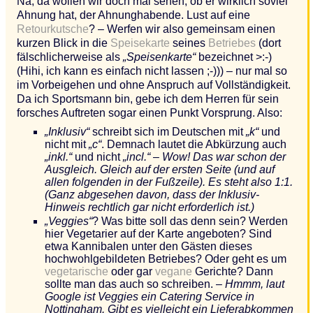
Na, da wollen wir doch mal sehen, ob er wirklich soviel
Ahnung hat, der Ahnunghabende. Lust auf eine
Retourkutsche
? – Werfen wir also gemeinsam einen
kurzen Blick in die
Speisekarte
seines
Betriebes
(dort
fälschlicherweise als
„Speisenkarte“
bezeichnet >:-)
(Hihi, ich kann es einfach nicht lassen ;-))) – nur mal so
im Vorbeigehen und ohne Anspruch auf Vollständigkeit.
Da ich Sportsmann bin, gebe ich dem Herren für sein
forsches Auftreten sogar einen Punkt Vorsprung. Also:
„Inklusiv“
schreibt sich im Deutschen mit
„k“
und
nicht mit
„c“
. Demnach lautet die Abkürzung auch
„inkl.“
und nicht
„incl.“
–
Wow! Das war schon der
Ausgleich. Gleich auf der ersten Seite (und auf
allen folgenden in der Fußzeile). Es steht also 1:1.
(Ganz abgesehen davon, dass der Inklusiv-
Hinweis rechtlich gar nicht erforderlich ist.)
„Veggies“
? Was bitte soll das denn sein? Werden
hier Vegetarier auf der Karte angeboten? Sind
etwa Kannibalen unter den Gästen dieses
hochwohlgebildeten Betriebes? Oder geht es um
vegetarische
oder gar
vegane
Gerichte? Dann
sollte man das auch so schreiben. –
Hmmm, laut
Google ist Veggies ein Catering Service in
Nottingham. Gibt es vielleicht ein Lieferabkommen