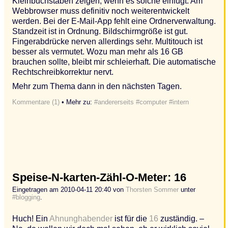
Kleinbuchstaben zeigen, wenn es solche einfügt. Am
Webbrowser muss definitiv noch weiterentwickelt
werden. Bei der E-Mail-App fehlt eine Ordnerverwaltung.
Standzeit ist in Ordnung. Bildschirmgröße ist gut.
Fingerabdrücke nerven allerdings sehr. Multitouch ist
besser als vermutet. Wozu man mehr als 16 GB
brauchen sollte, bleibt mir schleierhaft. Die automatische
Rechtschreibkorrektur nervt.
Mehr zum Thema dann in den nächsten Tagen.
Kommentare (1)
• Mehr zu:
#andererseits
#computer
#intern
Speise-N-karten-Zähl-O-Meter: 16
Eingetragen am 2010-04-11 20:40 von
Thorsten Sommer
unter
#blogging
.
Huch! Ein
Ahnunghabender
ist für die
16
zuständig. –