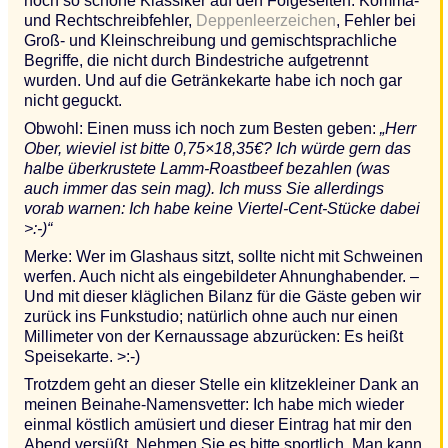
noch so schöne Klassiker auf den Folgeseiten: Komma-
und Rechtschreibfehler,
Deppenleerzeichen
, Fehler bei
Groß- und Kleinschreibung und gemischtsprachliche
Begriffe, die nicht durch Bindestriche aufgetrennt
wurden. Und auf die Getränkekarte habe ich noch gar
nicht geguckt.
Obwohl: Einen muss ich noch zum Besten geben:
„Herr
Ober, wieviel ist bitte 0,75×18,35€? Ich würde gern das
halbe überkrustete Lamm-Roastbeef bezahlen (was
auch immer das sein mag). Ich muss Sie allerdings
vorab warnen: Ich habe keine Viertel-Cent-Stücke dabei
>:-)“
Merke: Wer im Glashaus sitzt, sollte nicht mit Schweinen
werfen. Auch nicht als eingebildeter Ahnunghabender. –
Und mit dieser kläglichen Bilanz für die Gäste geben wir
zurück ins Funkstudio; natürlich ohne auch nur einen
Millimeter von der Kernaussage abzurücken: Es heißt
Speisekarte. >:-)
Trotzdem geht an dieser Stelle ein klitzekleiner Dank an
meinen Beinahe-Namensvetter: Ich habe mich wieder
einmal köstlich amüsiert und dieser Eintrag hat mir den
Abend versüßt. Nehmen Sie es bitte sportlich. Man kann