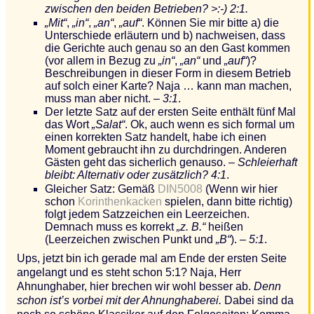
zwischen den beiden Betrieben? >:-) 2:1.
„Mit“
,
„in“
,
„an“
,
„auf“
. Können Sie mir bitte a) die
Unterschiede erläutern und b) nachweisen, dass
die Gerichte auch genau so an den Gast kommen
(vor allem in Bezug zu
„in“
,
„an“
und
„auf“
)?
Beschreibungen in dieser Form in diesem Betrieb
auf solch einer Karte? Naja … kann man machen,
muss man aber nicht. –
3:1
.
Der letzte Satz auf der ersten Seite enthält fünf Mal
das Wort
„Salat“
. Ok, auch wenn es sich formal um
einen korrekten Satz handelt, habe ich einen
Moment gebraucht ihn zu durchdringen. Anderen
Gästen geht das sicherlich genauso. –
Schleierhaft
bleibt: Alternativ oder zusätzlich? 4:1
.
Gleicher Satz: Gemäß
DIN5008
(Wenn wir hier
schon
Korinthenkacken
spielen, dann bitte richtig)
folgt jedem Satzzeichen ein Leerzeichen.
Demnach muss es korrekt
„z. B.“
heißen
(Leerzeichen zwischen Punkt und
„B“
). –
5:1
.
Ups, jetzt bin ich gerade mal am Ende der ersten Seite
angelangt und es steht schon 5:1? Naja, Herr
Ahnunghaber, hier brechen wir wohl besser ab.
Denn
schon ist’s vorbei mit der Ahnunghaberei.
Dabei sind da