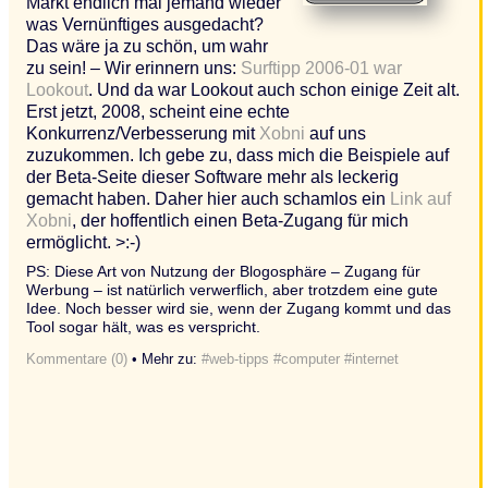
Markt endlich mal jemand wieder
was Vernünftiges ausgedacht?
Das wäre ja zu schön, um wahr
zu sein! – Wir erinnern uns:
Surftipp 2006-01 war
Lookout
. Und da war Lookout auch schon einige Zeit alt.
Erst jetzt, 2008, scheint eine echte
Konkurrenz/Verbesserung mit
Xobni
auf uns
zuzukommen. Ich gebe zu, dass mich die Beispiele auf
der Beta-Seite dieser Software mehr als leckerig
gemacht haben. Daher hier auch schamlos ein
Link auf
Xobni
, der hoffentlich einen Beta-Zugang für mich
ermöglicht. >:-)
PS: Diese Art von Nutzung der Blogosphäre – Zugang für
Werbung – ist natürlich verwerflich, aber trotzdem eine gute
Idee. Noch besser wird sie, wenn der Zugang kommt und das
Tool sogar hält, was es verspricht.
Kommentare (0)
• Mehr zu:
#web-tipps
#computer
#internet