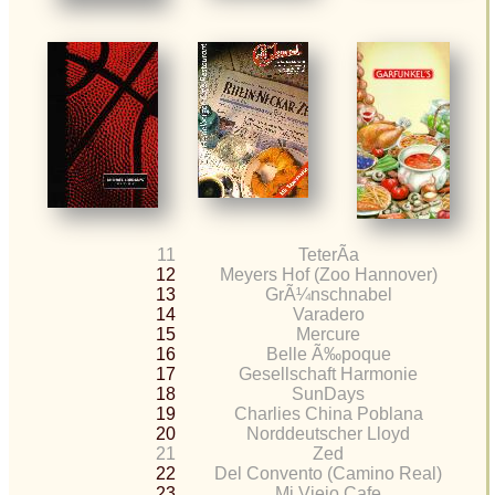
11
TeterÃ­a
12
Meyers Hof (Zoo Hannover)
13
GrÃ¼nschnabel
14
Varadero
15
Mercure
16
Belle Ã‰poque
17
Gesellschaft Harmonie
18
SunDays
19
Charlies China Poblana
20
Norddeutscher Lloyd
21
Zed
22
Del Convento (Camino Real)
23
Mi Viejo Cafe