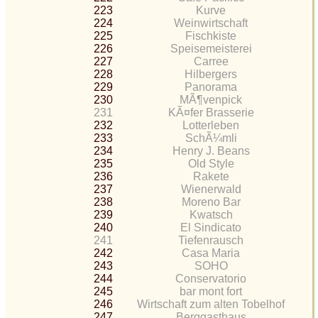
223
Kurve
224
Weinwirtschaft
225
Fischkiste
226
Speisemeisterei
227
Carree
228
Hilbergers
229
Panorama
230
MÃ¶venpick
231
KÃ¤fer Brasserie
232
Lotterleben
233
SchÃ¼mli
234
Henry J. Beans
235
Old Style
236
Rakete
237
Wienerwald
238
Moreno Bar
239
Kwatsch
240
El Sindicato
241
Tiefenrausch
242
Casa Maria
243
SOHO
244
Conservatorio
245
bar mont fort
246
Wirtschaft zum alten Tobelhof
247
Berggasthaus