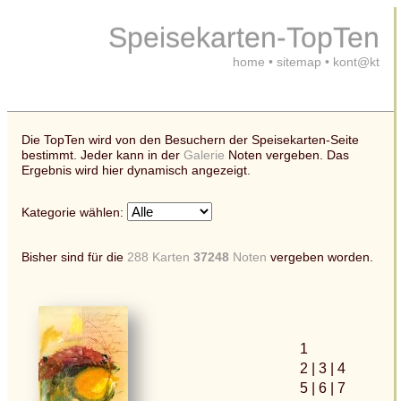
Speisekarten-TopTen
home
•
sitemap
•
kont@kt
Die TopTen wird von den Besuchern der Speisekarten-Seite
bestimmt. Jeder kann in der
Galerie
Noten vergeben. Das
Ergebnis wird hier dynamisch angezeigt.
Kategorie wählen:
Bisher sind für die
288 Karten
37248
Noten
vergeben worden.
1
2
| 3
| 4
5
| 6
| 7