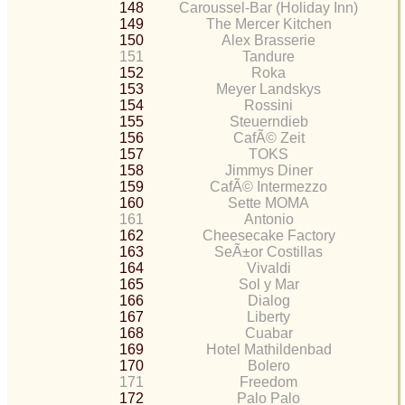
148
Caroussel-Bar (Holiday Inn)
149
The Mercer Kitchen
150
Alex Brasserie
151
Tandure
152
Roka
153
Meyer Landskys
154
Rossini
155
Steuerndieb
156
CafÃ© Zeit
157
TOKS
158
Jimmys Diner
159
CafÃ© Intermezzo
160
Sette MOMA
161
Antonio
162
Cheesecake Factory
163
SeÃ±or Costillas
164
Vivaldi
165
Sol y Mar
166
Dialog
167
Liberty
168
Cuabar
169
Hotel Mathildenbad
170
Bolero
171
Freedom
172
Palo Palo