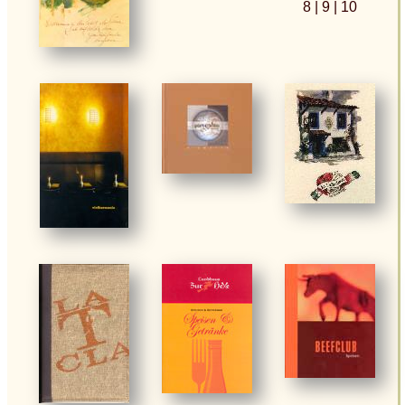
8
| 9
| 10