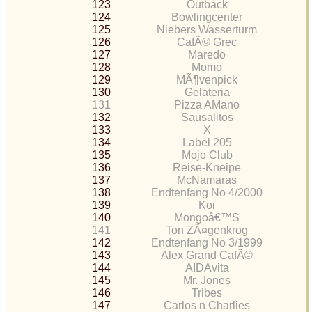
123
Outback
124
Bowlingcenter
125
Niebers Wasserturm
126
CafÃ© Grec
127
Maredo
128
Momo
129
MÃ¶venpick
130
Gelateria
131
Pizza AMano
132
Sausalitos
133
X
134
Label 205
135
Mojo Club
136
Reise-Kneipe
137
McNamaras
138
Endtenfang No 4/2000
139
Koi
140
Mongoâ€™S
141
Ton ZÃ¤genkrog
142
Endtenfang No 3/1999
143
Alex Grand CafÃ©
144
AIDAvita
145
Mr. Jones
146
Tribes
147
Carlos n Charlies