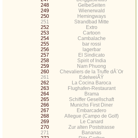
248
GelbeSeiten
249
Wienerwald
250
Hemingways
251
Strandbad Mitte
252
Extro
253
Cartoon
254
Cambalache
255
bar rossi
256
lagerbar
257
El Sindicato
258
Spirit of India
259
Nam Phuong
260
Chevaliers de la Truffe dÂ´Or
261
EdelweiÃŸ
262
La Cocina Baroca
263
Flughafen-Restaurant
264
Brama
265
Schiffer Gesellschaft
266
Munichs First Diner
267
Embarcadero
268
Allegue (Campo de Golf)
269
Le Canard
270
Zur alten Poststrasse
271
Bananas