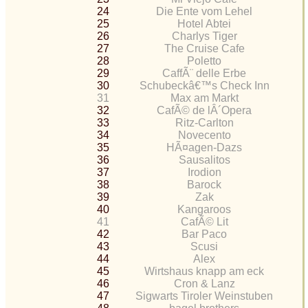
24
Die Ente vom Lehel
25
Hotel Abtei
26
Charlys Tiger
27
The Cruise Cafe
28
Poletto
29
CaffÃ¨ delle Erbe
30
Schubeckâ€™s Check Inn
31
Max am Markt
32
CafÃ© de lÂ´Opera
33
Ritz-Carlton
34
Novecento
35
HÃ¤agen-Dazs
36
Sausalitos
37
Irodion
38
Barock
39
Zak
40
Kangaroos
41
CafÃ© Lit
42
Bar Paco
43
Scusi
44
Alex
45
Wirtshaus knapp am eck
46
Cron & Lanz
47
Sigwarts Tiroler Weinstuben