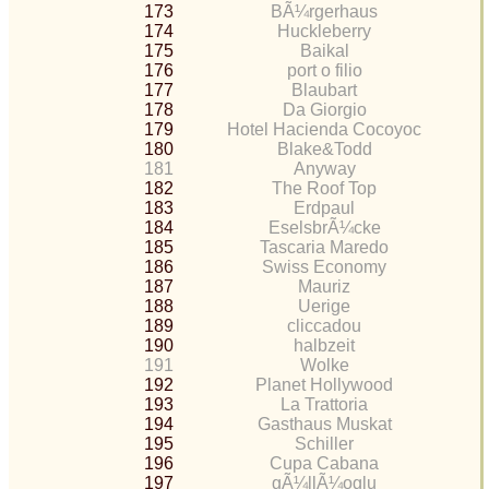
173
BÃ¼rgerhaus
174
Huckleberry
175
Baikal
176
port o filio
177
Blaubart
178
Da Giorgio
179
Hotel Hacienda Cocoyoc
180
Blake&Todd
181
Anyway
182
The Roof Top
183
Erdpaul
184
EselsbrÃ¼cke
185
Tascaria Maredo
186
Swiss Economy
187
Mauriz
188
Uerige
189
cliccadou
190
halbzeit
191
Wolke
192
Planet Hollywood
193
La Trattoria
194
Gasthaus Muskat
195
Schiller
196
Cupa Cabana
197
gÃ¼llÃ¼oglu