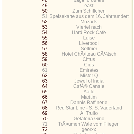
48
bagel brothers
49
east
50
Zum Schiffchen
51
Speisekarte aus dem 16. Jahrhundert
52
Mozarts
53
Viertel nach
54
Hard Rock Cafe
55
Luise
56
Liverpool
57
Sellmer
58
Hotel ChÃ¢teau GÃ¼tsch
59
Citrus
60
Cius
61
Emirates
62
Mister Q
63
Jewel of India
64
CafÃ© Canale
65
Aalto
66
Maritim
67
Dannis Raffinerie
68
Red Star Line - S. S. Vaderland
69
Al Trullo
70
Gelateria Gino
71
TrÃ¤umen Wale vom Fliegen
72
georxx