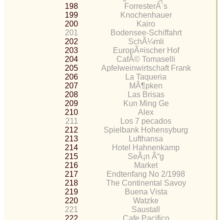
198
ForresterÂ´s
199
Knochenhauer
200
Kairo
201
Bodensee-Schiffahrt
202
SchÃ¼mli
203
EuropÃ¤ischer Hof
204
CafÃ© Tomaselli
205
Apfelweinwirtschaft Frank
206
La Taqueria
207
MÃ¶pken
208
Las Brisas
209
Kun Ming Ge
210
Alex
211
Los 7 pecados
212
Spielbank Hohensyburg
213
Lufthansa
214
Hotel Hahnenkamp
215
SeÃ¡n Ã“g
216
Market
217
Endtenfang No 2/1998
218
The Continental Savoy
219
Buena Vista
220
Watzke
221
Saustall
222
Cafe Pacifico