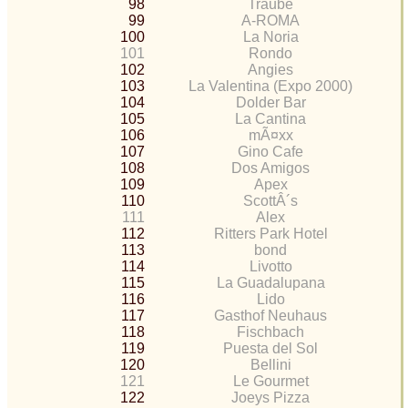
98
Traube
99
A-ROMA
100
La Noria
101
Rondo
102
Angies
103
La Valentina (Expo 2000)
104
Dolder Bar
105
La Cantina
106
mÃ¤xx
107
Gino Cafe
108
Dos Amigos
109
Apex
110
ScottÂ´s
111
Alex
112
Ritters Park Hotel
113
bond
114
Livotto
115
La Guadalupana
116
Lido
117
Gasthof Neuhaus
118
Fischbach
119
Puesta del Sol
120
Bellini
121
Le Gourmet
122
Joeys Pizza