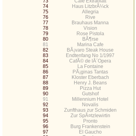
73
Cafe Extrablatt
74
Haus LitzbrÃ¼ck
75
Allegria
76
Rive
77
Brauhaus Manna
78
Vision
79
Rose Pistola
80
BÃ¶rse
81
Marina Cafe
82
BÃ¡varo Steak House
83
Endtenfang No 1/1997
84
CafÃ© de lÂ´Opera
85
La Fontaine
86
PÃ¡ginas Tantas
87
Kloster Eberbach
88
Henry J. Beans
89
Pizza Hut
90
Gutshof
91
Millennium Hotel
92
Novalis
93
Zunfthaus zur Schmiden
94
Zur SpÃ¤tzlewirtin
95
Pronto
96
Burg Frankenstein
97
El Gaucho